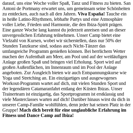
darauf, uns eine Woche voller Spaß, Tanz und Fitness zu bieten. San
Antoni de Portmany erwartet uns, um gemeinsam seine Schönheiten
zu entdecken, auch nach all den Jahren.
Viva España!
Tauche ein
in heiße Latino-Rhythmen, lebhafte Partys und eine Atmosphäre
voller Liebe, Frieden und Harmonie, die den Ibiza-Spirit prägen.
Eine ganze Woche lang kannst du jederzeit anreisen und an dieser
unvergesslichen Erfahrung teilnehmen. Unser Camp bietet eine
Vielzahl von Kursen, wobei wir sicherstellen, dass nur 50% der
Stunden Tanzkurse sind, sodass auch Nicht-Tänzer das
umfangreiche Programm genießen können. Bei herrlichem Wetter
machen der Aufenthalt am Meer, am Pool und auf der weitläufigen
Anlage großen Spaß und bringen viel Erholung. Sport wird auf
großen Außenflächen, im Innenraum und im Pool der Anlage
angeboten. Zur Ausgleich bieten wir auch Entspannungskurse wie
Yoga und Stretching an. Ein einzigartiges und ausgewogenes
Workout-Programm wartet auf dich, mit vielen Stunden Sport und
der legendären Catamaranfahrt entlang der Küsten Ibizas. Unser
Trainerteam ist einzigartig, das Sportprogramm ist erstklassig und
viele Masterclasses warten auf dich! Darüber hinaus wirst du dich in
unserer Camp-Familie wohlfühlen, denn jeder hat seinen Platz in der
Gruppe!
Mach dich bereit für eine unglaubliche Erfahrung im
Fitness und Dance Camp auf Ibiza!