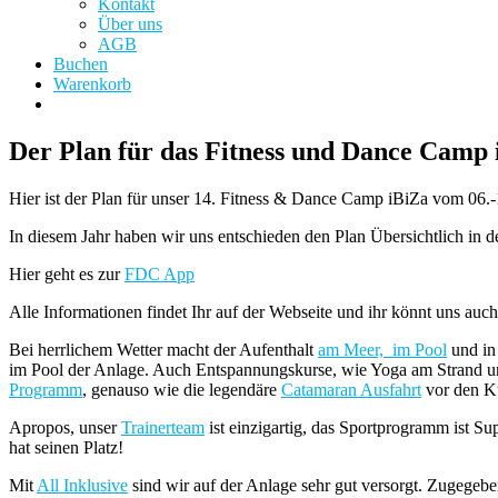
Kontakt
Über uns
AGB
Buchen
Warenkorb
Der Plan für das Fitness und Dance Camp i
Hier ist der Plan für unser 14. Fitness & Dance Camp iBiZa vom 06
In diesem Jahr haben wir uns entschieden den Plan Übersichtlich in d
Hier geht es zur
FDC App
Alle Informationen findet Ihr auf der Webseite und ihr könnt uns auc
Bei herrlichem Wetter macht der Aufenthalt
am Meer, im Pool
und in
im Pool der Anlage. Auch Entspannungskurse, wie Yoga am Strand un
Programm
, genauso wie die legendäre
Catamaran Ausfahrt
vor den K
Apropos, unser
Trainerteam
ist einzigartig, das Sportprogramm ist S
hat seinen Platz!
Mit
All Inklusive
sind wir auf der Anlage sehr gut versorgt. Zugegeben