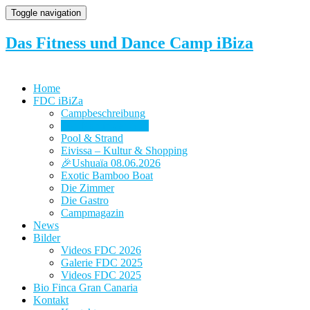
Toggle navigation
Das Fitness und Dance Camp iBiza
Home
FDC iBiZa
Campbeschreibung
Der Plan in der App
Pool & Strand
Eivissa – Kultur & Shopping
🎉Ushuaïa 08.06.2026
Exotic Bamboo Boat
Die Zimmer
Die Gastro
Campmagazin
News
Bilder
Videos FDC 2026
Galerie FDC 2025
Videos FDC 2025
Bio Finca Gran Canaria
Kontakt