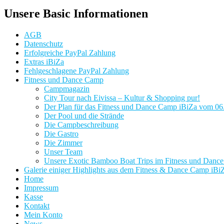
Unsere Basic Informationen
AGB
Datenschutz
Erfolgreiche PayPal Zahlung
Extras iBiZa
Fehlgeschlagene PayPal Zahlung
Fitness und Dance Camp
Campmagazin
City Tour nach Eivissa – Kultur & Shopping pur!
Der Plan für das Fitness und Dance Camp iBiZa vom 06.-
Der Pool und die Strände
Die Campbeschreibung
Die Gastro
Die Zimmer
Unser Team
Unsere Exotic Bamboo Boat Trips im Fitness und Danc
Galerie einiger Highlights aus dem Fitness & Dance Camp iBi
Home
Impressum
Kasse
Kontakt
Mein Konto
News