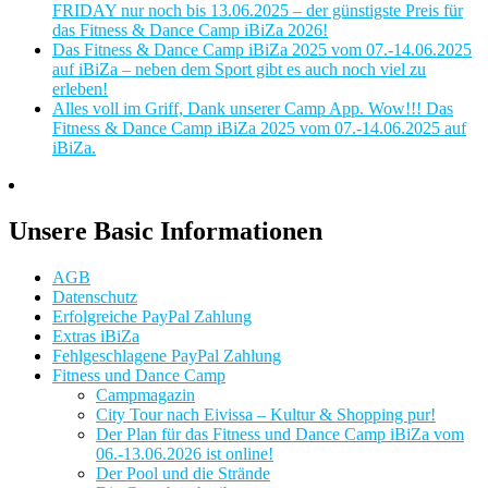
FRIDAY nur noch bis 13.06.2025 – der günstigste Preis für
das Fitness & Dance Camp iBiZa 2026!
Das Fitness & Dance Camp iBiZa 2025 vom 07.-14.06.2025
auf iBiZa – neben dem Sport gibt es auch noch viel zu
erleben!
Alles voll im Griff, Dank unserer Camp App. Wow!!! Das
Fitness & Dance Camp iBiZa 2025 vom 07.-14.06.2025 auf
iBiZa.
Unsere Basic Informationen
AGB
Datenschutz
Erfolgreiche PayPal Zahlung
Extras iBiZa
Fehlgeschlagene PayPal Zahlung
Fitness und Dance Camp
Campmagazin
City Tour nach Eivissa – Kultur & Shopping pur!
Der Plan für das Fitness und Dance Camp iBiZa vom
06.-13.06.2026 ist online!
Der Pool und die Strände