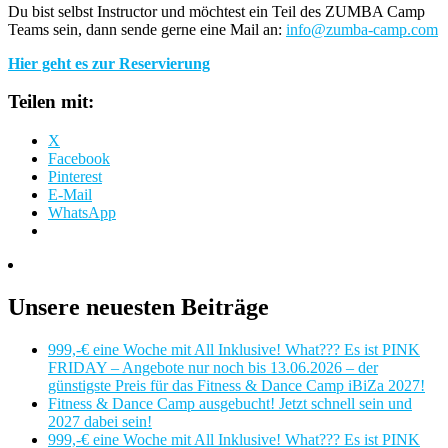
Du bist selbst Instructor und möchtest ein Teil des ZUMBA Camp
Teams sein, dann sende gerne eine Mail an:
info@zumba-camp.com
Hier geht es zur Reservierung
Teilen mit:
X
Facebook
Pinterest
E-Mail
WhatsApp
Unsere neuesten Beiträge
999,-€ eine Woche mit All Inklusive! What??? Es ist PINK
FRIDAY – Angebote nur noch bis 13.06.2026 – der
günstigste Preis für das Fitness & Dance Camp iBiZa 2027!
Fitness & Dance Camp ausgebucht! Jetzt schnell sein und
2027 dabei sein!
999,-€ eine Woche mit All Inklusive! What??? Es ist PINK