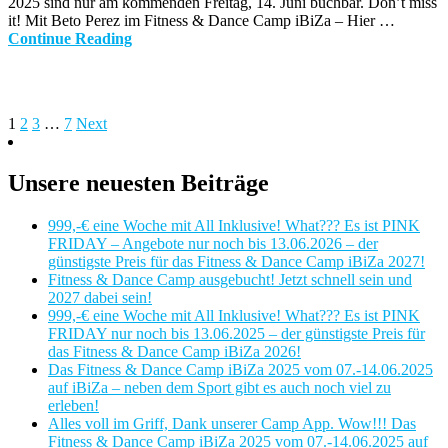
2025 sind nur am kommenden Freitag, 14. Juni buchbar. Don’t miss
it! Mit Beto Perez im Fitness & Dance Camp iBiZa – Hier …
Continue Reading
1
2
3
…
7
Next
Unsere neuesten Beiträge
999,-€ eine Woche mit All Inklusive! What??? Es ist PINK
FRIDAY – Angebote nur noch bis 13.06.2026 – der
günstigste Preis für das Fitness & Dance Camp iBiZa 2027!
Fitness & Dance Camp ausgebucht! Jetzt schnell sein und
2027 dabei sein!
999,-€ eine Woche mit All Inklusive! What??? Es ist PINK
FRIDAY nur noch bis 13.06.2025 – der günstigste Preis für
das Fitness & Dance Camp iBiZa 2026!
Das Fitness & Dance Camp iBiZa 2025 vom 07.-14.06.2025
auf iBiZa – neben dem Sport gibt es auch noch viel zu
erleben!
Alles voll im Griff, Dank unserer Camp App. Wow!!! Das
Fitness & Dance Camp iBiZa 2025 vom 07.-14.06.2025 auf