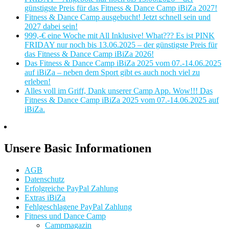
günstigste Preis für das Fitness & Dance Camp iBiZa 2027!
Fitness & Dance Camp ausgebucht! Jetzt schnell sein und
2027 dabei sein!
999,-€ eine Woche mit All Inklusive! What??? Es ist PINK
FRIDAY nur noch bis 13.06.2025 – der günstigste Preis für
das Fitness & Dance Camp iBiZa 2026!
Das Fitness & Dance Camp iBiZa 2025 vom 07.-14.06.2025
auf iBiZa – neben dem Sport gibt es auch noch viel zu
erleben!
Alles voll im Griff, Dank unserer Camp App. Wow!!! Das
Fitness & Dance Camp iBiZa 2025 vom 07.-14.06.2025 auf
iBiZa.
Unsere Basic Informationen
AGB
Datenschutz
Erfolgreiche PayPal Zahlung
Extras iBiZa
Fehlgeschlagene PayPal Zahlung
Fitness und Dance Camp
Campmagazin