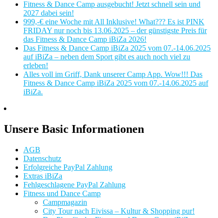
Fitness & Dance Camp ausgebucht! Jetzt schnell sein und
2027 dabei sein!
999,-€ eine Woche mit All Inklusive! What??? Es ist PINK
FRIDAY nur noch bis 13.06.2025 – der günstigste Preis für
das Fitness & Dance Camp iBiZa 2026!
Das Fitness & Dance Camp iBiZa 2025 vom 07.-14.06.2025
auf iBiZa – neben dem Sport gibt es auch noch viel zu
erleben!
Alles voll im Griff, Dank unserer Camp App. Wow!!! Das
Fitness & Dance Camp iBiZa 2025 vom 07.-14.06.2025 auf
iBiZa.
Unsere Basic Informationen
AGB
Datenschutz
Erfolgreiche PayPal Zahlung
Extras iBiZa
Fehlgeschlagene PayPal Zahlung
Fitness und Dance Camp
Campmagazin
City Tour nach Eivissa – Kultur & Shopping pur!