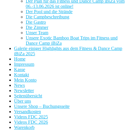
Der Plan für das Fitness und Dance Camp iBiZa vom
06.-13.06.2026 ist online!
Der Pool und die Strände
Die Campbeschreibung
Die Gastro
Die Zimmer
Unser Team
Unsere Exotic Bamboo Boat Trips im Fitness und
Dance Camp iBiZa
Galerie einiger Highlights aus dem Fitness & Dance Camp
iBiZa 2025
Home
Impressum
Kasse
Kontakt
Mein Konto
News
Newsletter
Seitenübersicht
Über uns
Unsere Shop – Buchungsseite
Versandkosten
Videos FDC 2025
Videos FDC 2026
Warenkorb