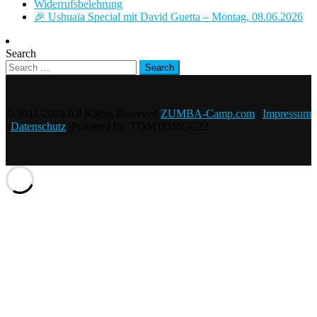
Widerrufsbelehrung
🎉 Ushuaïa Special mit David Guetta – Montag, 08.06.2026
Search
© 2011-2026 All Rights Reserved
ZUMBA-Camp.com
|
Impressum
|
Datenschutz
|Powered by TOMTOMGC22