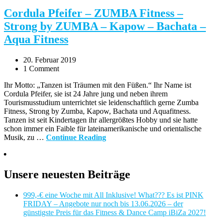
Cordula Pfeifer – ZUMBA Fitness –
Strong by ZUMBA – Kapow – Bachata –
Aqua Fitness
20. Februar 2019
1 Comment
Ihr Motto: „Tanzen ist Träumen mit den Füßen.“ Ihr Name ist
Cordula Pfeifer, sie ist 24 Jahre jung und neben ihrem
Tourismusstudium unterrichtet sie leidenschaftlich gerne Zumba
Fitness, Strong by Zumba, Kapow, Bachata und Aquafitness.
Tanzen ist seit Kindertagen ihr allergrößtes Hobby und sie hatte
schon immer ein Faible für lateinamerikanische und orientalische
Musik, zu …
Continue Reading
Unsere neuesten Beiträge
999,-€ eine Woche mit All Inklusive! What??? Es ist PINK
FRIDAY – Angebote nur noch bis 13.06.2026 – der
günstigste Preis für das Fitness & Dance Camp iBiZa 2027!