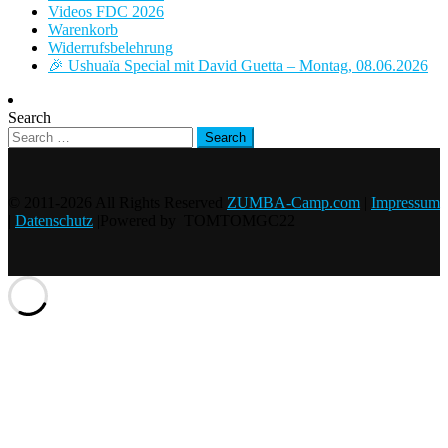
Videos FDC 2026
Warenkorb
Widerrufsbelehrung
🎉 Ushuaïa Special mit David Guetta – Montag, 08.06.2026
Search
© 2011-2026 All Rights Reserved
ZUMBA-Camp.com
|
Impressum
|
Datenschutz
|Powered by TOMTOMGC22