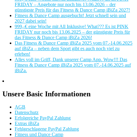
FRIDAY – Angebote nur noch bis 13.06.2026 – der
günstigste Preis für das Fitness & Dance Camp iBiZa 2027!
Fitness & Dance Camp ausgebucht! Jetzt schnell sein und
2027 dabei sein!
999,-€ eine Woche mit All Inklusive! What??? Es ist PINK
FRIDAY nur noch bis 13.06.2025 – der günstigste Preis für
das Fitness & Dance Camp iBiZa 2026!
Das Fitness & Dance Camp iBiZa 2025 vom 07.-14.06.2025
auf iBiZa – neben dem Sport gibt es auch noch viel zu
erleben!
Alles voll im Griff, Dank unserer Camp App. Wow!!! Das
Fitness & Dance Camp iBiZa 2025 vom 07.-14.06.2025 auf
iBiZa.
Unsere Basic Informationen
AGB
Datenschutz
Erfolgreiche PayPal Zahlung
Extras iBiZa
Fehlgeschlagene PayPal Zahlung
Fitness und Dance Camp