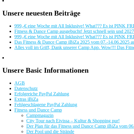
Unsere neuesten Beiträge
999,-€ eine Woche mit All Inklusive! What??? Es ist PINK FR
Fitness & Dance Camp ausgebucht! Jetzt schnell sein und 2027 
999,-€ eine Woche mit All Inklusive! What??? Es ist PINK FR
Das Fitness & Dance Camp iBiZa 2025 vom 07.-14.06.2025 auf 
Alles voll im Griff, Dank unserer Camp App. Wow!!! Das Fit
Unsere Basic Informationen
AGB
Datenschutz
Erfolgreiche PayPal Zahlung
Extras iBiZa
Fehlgeschlagene PayPal Zahlung
Fitness und Dance Camp
Campmagazin
City Tour nach Eivissa – Kultur & Shopping pur!
Der Plan für das Fitness und Dance Camp iBiZa vom 06.-
Der Pool und die Strände