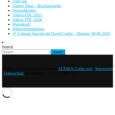
Über uns
Unsere Shop – Buchungsseite
Versandkosten
Videos FDC 2025
Videos FDC 2026
Warenkorb
Widerrufsbelehrung
🎉 Ushuaïa Special mit David Guetta – Montag, 08.06.2026
Search
© 2011-2026 All Rights Reserved
ZUMBA-Camp.com
|
Impressum
|
Datenschutz
|Powered by TOMTOMGC22