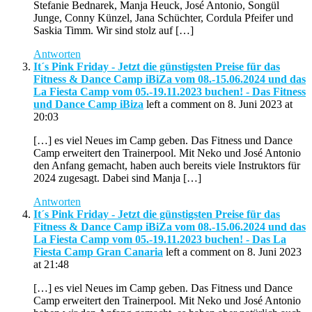
Stefanie Bednarek, Manja Heuck, José Antonio, Songül
Junge, Conny Künzel, Jana Schüchter, Cordula Pfeifer und
Saskia Timm. Wir sind stolz auf […]
Antworten
It´s Pink Friday - Jetzt die günstigsten Preise für das
Fitness & Dance Camp iBiZa vom 08.-15.06.2024 und das
La Fiesta Camp vom 05.-19.11.2023 buchen! - Das Fitness
und Dance Camp iBiza
left a comment on 8. Juni 2023 at
20:03
[…] es viel Neues im Camp geben. Das Fitness und Dance
Camp erweitert den Trainerpool. Mit Neko und José Antonio
den Anfang gemacht, haben auch bereits viele Instruktors für
2024 zugesagt. Dabei sind Manja […]
Antworten
It´s Pink Friday - Jetzt die günstigsten Preise für das
Fitness & Dance Camp iBiZa vom 08.-15.06.2024 und das
La Fiesta Camp vom 05.-19.11.2023 buchen! - Das La
Fiesta Camp Gran Canaria
left a comment on 8. Juni 2023
at 21:48
[…] es viel Neues im Camp geben. Das Fitness und Dance
Camp erweitert den Trainerpool. Mit Neko und José Antonio