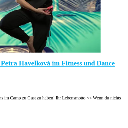
tra Havelková im Fitness und Dance
ns im Camp zu Gast zu haben! Ihr Lebensmotto << Wenn du nichts