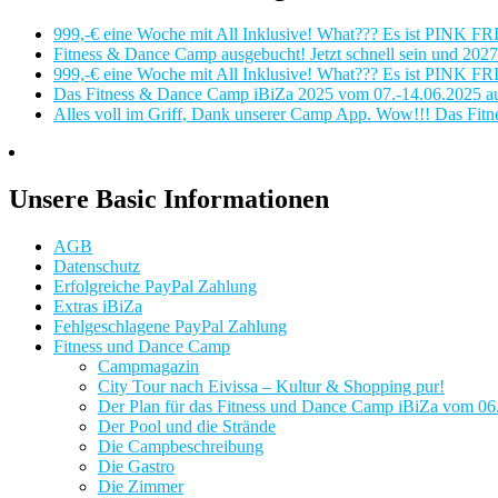
999,-€ eine Woche mit All Inklusive! What??? Es ist PINK FR
Fitness & Dance Camp ausgebucht! Jetzt schnell sein und 2027 
999,-€ eine Woche mit All Inklusive! What??? Es ist PINK FR
Das Fitness & Dance Camp iBiZa 2025 vom 07.-14.06.2025 auf 
Alles voll im Griff, Dank unserer Camp App. Wow!!! Das Fit
Unsere Basic Informationen
AGB
Datenschutz
Erfolgreiche PayPal Zahlung
Extras iBiZa
Fehlgeschlagene PayPal Zahlung
Fitness und Dance Camp
Campmagazin
City Tour nach Eivissa – Kultur & Shopping pur!
Der Plan für das Fitness und Dance Camp iBiZa vom 06.-
Der Pool und die Strände
Die Campbeschreibung
Die Gastro
Die Zimmer