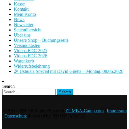
Kasse
Kontakt
Mein Konto
News
Newsletter
Seitenübersicht
Über uns
Unsere Shop – Buchungsseite
Versandkosten
Videos FDC 2025
Videos FDC 2026
Warenkorb
Widerrufsbelehrung
🎉 Ushuaïa Special mit David Guetta – Montag, 08.06.2026
Search
© 2011-2026 All Rights Reserved
ZUMBA-Camp.com
|
Impressum
|
Datenschutz
|Powered by TOMTOMGC22