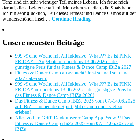
Tanz sind ein sehr wichtiger Teil meines Lebens. Ich freue mich
darauf, diese Leidenschaft mit Menschen zu teilen, die Spaß haben.
Ich bin sehr glücklich, Teil dieses Fitness und Dance Camps auf der
wunderschönen Insel …
Continue Reading
Unsere neuesten Beiträge
999,-€ eine Woche mit All Inklusive! What??? Es ist PINK
FRIDAY – Angebote nur noch bis 13.06.2026 – der
günstigste Preis für das Fitness & Dance Camp iBiZa 2027!
Fitness & Dance Camp ausgebucht! Jetzt schnell sein und
2027 dabei sein!
999,-€ eine Woche mit All Inklusive! What??? Es ist PINK
FRIDAY nur noch bis 13.06.2025 – der günstigste Preis für
das Fitness & Dance Camp iBiZa 2026!
Das Fitness & Dance Camp iBiZa 2025 vom 07.-14.06.2025
auf iBiZa – neben dem Sport gibt es auch noch viel zu
erleben!
Alles voll im Griff, Dank unserer Camp App. Wow!!! Das
Fitness & Dance Camp iBiZa 2025 vom 07.-14.06.2025 auf
iBiZa.