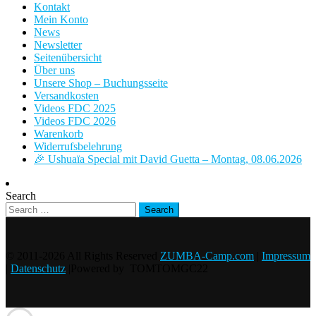
Kontakt
Mein Konto
News
Newsletter
Seitenübersicht
Über uns
Unsere Shop – Buchungsseite
Versandkosten
Videos FDC 2025
Videos FDC 2026
Warenkorb
Widerrufsbelehrung
🎉 Ushuaïa Special mit David Guetta – Montag, 08.06.2026
Search
© 2011-2026 All Rights Reserved
ZUMBA-Camp.com
|
Impressum
|
Datenschutz
|Powered by TOMTOMGC22