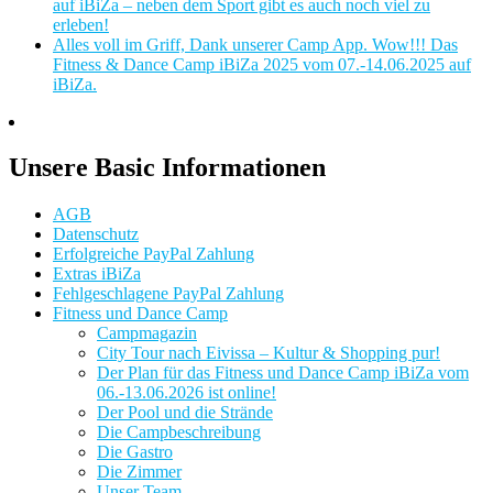
auf iBiZa – neben dem Sport gibt es auch noch viel zu
erleben!
Alles voll im Griff, Dank unserer Camp App. Wow!!! Das
Fitness & Dance Camp iBiZa 2025 vom 07.-14.06.2025 auf
iBiZa.
Unsere Basic Informationen
AGB
Datenschutz
Erfolgreiche PayPal Zahlung
Extras iBiZa
Fehlgeschlagene PayPal Zahlung
Fitness und Dance Camp
Campmagazin
City Tour nach Eivissa – Kultur & Shopping pur!
Der Plan für das Fitness und Dance Camp iBiZa vom
06.-13.06.2026 ist online!
Der Pool und die Strände
Die Campbeschreibung
Die Gastro
Die Zimmer
Unser Team